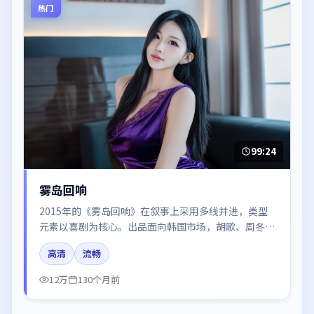
热门
99:24
雾岛回响
2015年的《雾岛回响》在叙事上采用多线并进，类型
元素以喜剧为核心。出品面向韩国市场，胡歌、周冬
雨、张子枫、王凯所饰角色推动关键反转，结尾留白引
高清
流畅
发讨论。
12万
130个月前