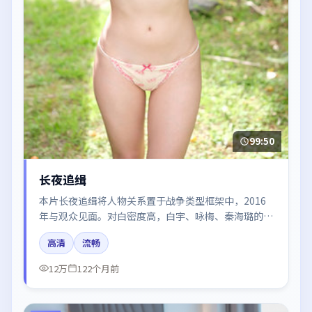
99:50
长夜追缉
本片长夜追缉将人物关系置于战争类型框架中，2016
年与观众见面。对白密度高，白宇、咏梅、秦海璐的台
词节奏值得关注；整体气质偏中国香港都市与冷色调摄
高清
流畅
影。
12万
122个月前