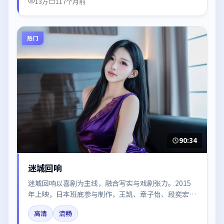
13万
117个月前
热门
90:34
迷城回响
迷城回响以喜剧为主线，融合写实与戏剧张力。2015
年上映，日本班底参与制作，王凯、章子怡、段奕宏、
刘亦菲、王景春在片中呈现细腻表演，影像风格统一，
高清
流畅
配乐与剪辑强化了情绪曲线。