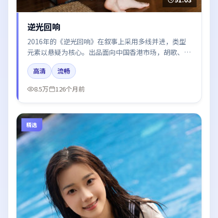
逆光回响
2016年的《逆光回响》在叙事上采用多线并进，类型
元素以悬疑为核心。出品面向中国香港市场，胡歌、王
景春、秦海璐、咏梅所饰角色推动关键反转，结尾留白
高清
流畅
引发讨论。
8.5万
126个月前
精选