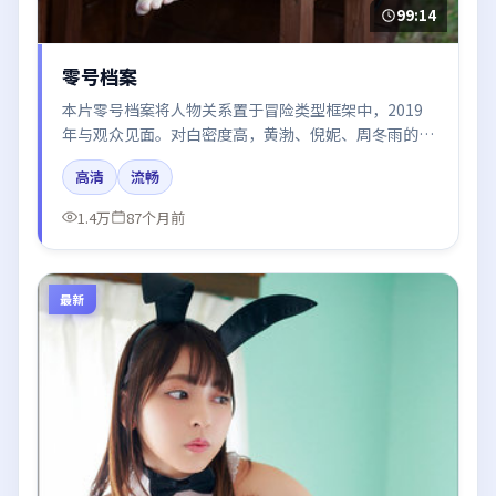
99:14
零号档案
本片零号档案将人物关系置于冒险类型框架中，2019
年与观众见面。对白密度高，黄渤、倪妮、周冬雨的台
词节奏值得关注；整体气质偏韩国都市与冷色调摄影。
高清
流畅
1.4万
87个月前
最新