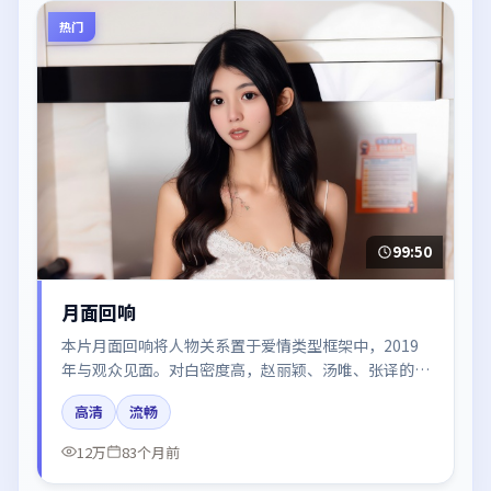
热门
99:50
月面回响
本片月面回响将人物关系置于爱情类型框架中，2019
年与观众见面。对白密度高，赵丽颖、汤唯、张译的台
词节奏值得关注；整体气质偏法国都市与冷色调摄影。
高清
流畅
12万
83个月前