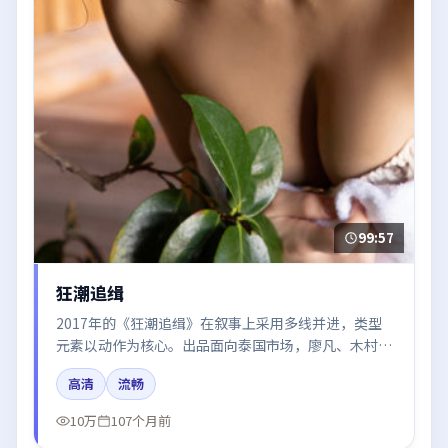
99:57
狂潮追缉
2017年的《狂潮追缉》在叙事上采用多线并进，类型
元素以动作为核心。出品面向泰国市场，廖凡、木村拓
哉、谭卓、迪丽热巴所饰角色推动关键反转，结尾留白
高清
流畅
引发讨论。
10万
107个月前