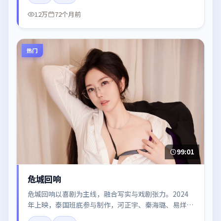
12万
72个月前
热门
99:01
危城回响
危城回响以喜剧为主线，融合写实与戏剧张力。2024
年上映，泰国班底参与制作，河正宇、秦海璐、易烊千
玺、梁朝伟在片中呈现细腻表演，影像风格统一，配乐