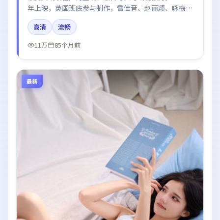
年上映，英国班底参与制作，雷佳音、赵丽颖、咏梅在
片中呈现细腻表演，影像风格统一，配乐与剪辑强化了
高清
流畅
情绪曲线。
11万
85个月前
最新