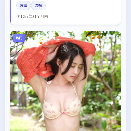
呈现细腻表演，影像风格统一，配乐与剪辑强化了情绪
高清
流畅
曲线。
12万
31个月前
热门