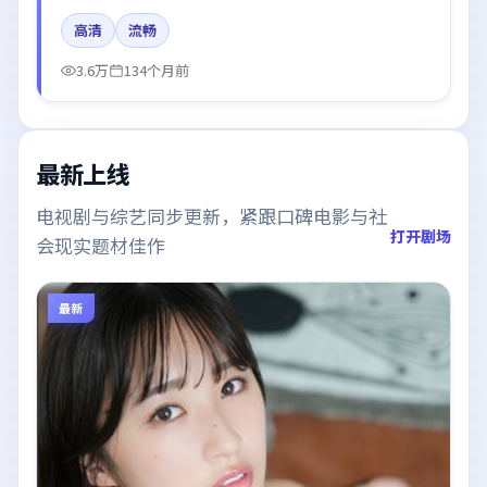
奕宏、咏梅在片中呈现细腻表演，影像风格统一，配乐
高清
流畅
与剪辑强化了情绪曲线。
3.6万
134个月前
最新上线
电视剧与综艺同步更新，紧跟口碑电影与社
打开剧场
会现实题材佳作
最新