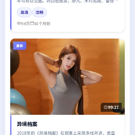
年与观众见面。对白密度高，廖凡、木村拓哉、雷佳音
的台词节奏值得关注；整体气质偏中国大陆都市与冷色
高清
流畅
调摄影。
9.6万
81个月前
最新
99:27
异境档案
2018年的《异境档案》在叙事上采用多线并进，类型