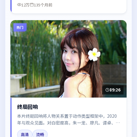
12万
135个月前
热门
89:26
终局回响
本片终局回响将人物关系置于动作类型框架中，2020
年与观众见面。对白密度高，朱一龙、廖凡、谭卓、章
子怡、木村拓哉的台词节奏值得关注；整体气质偏泰国
高清
流畅
都市与冷色调摄影。