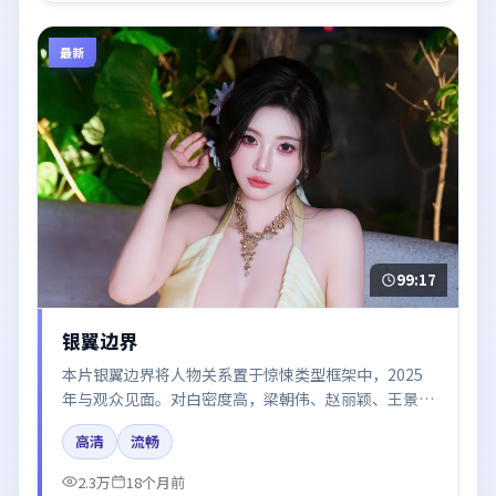
最新
99:17
银翼边界
本片银翼边界将人物关系置于惊悚类型框架中，2025
年与观众见面。对白密度高，梁朝伟、赵丽颖、王景春
的台词节奏值得关注；整体气质偏韩国都市与冷色调摄
高清
流畅
影。
2.3万
18个月前