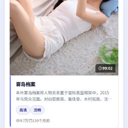
99:02
雾岛档案
本片雾岛档案将人物关系置于冒险类型框架中，2015
年与观众见面。对白密度高，雷佳音、木村拓哉、沈
腾、汤唯的台词节奏值得关注；整体气质偏中国香港都
高清
流畅
市与冷色调摄影。
9.7万
130个月前