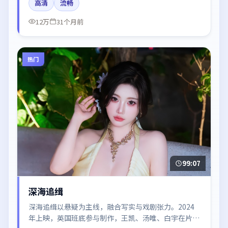
高清
流畅
与剪辑强化了情绪曲线。
12万
31个月前
热门
99:07
深海追缉
深海追缉以悬疑为主线，融合写实与戏剧张力。2024
年上映，英国班底参与制作，王凯、汤唯、白宇在片中