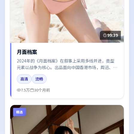
99:39
月面档案
2024年的《月面档案》在叙事上采用多线并进，类型
元素以战争为核心。出品面向中国香港市场，周迅、河
正宇、沈腾、雷佳音所饰角色推动关键反转，结尾留白
高清
流畅
引发讨论。
7.5万
30个月前
精选