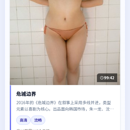
99:42
危城边界
2016年的《危城边界》在叙事上采用多线并进，类型
元素以喜剧为核心。出品面向韩国市场，朱一龙、沈
腾、雷佳音、黄渤、肖战所饰角色推动关键反转，结尾
高清
流畅
留白引发讨论。