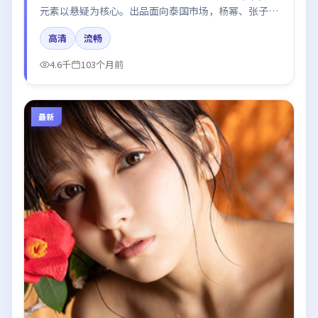
元素以悬疑为核心。出品面向泰国市场，杨幂、张子
枫、汤唯、王景春、梁朝伟所饰角色推动关键反转，结
高清
流畅
尾留白引发讨论。
4.6千
103个月前
最新