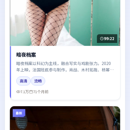
99:22
暗夜档案
暗夜档案以科幻为主线，融合写实与戏剧张力。2020
年上映，法国班底参与制作，肖战、木村拓哉、杨幂、
咏梅在片中呈现细腻表演，影像风格统一，配乐与剪辑
高清
流畅
强化了情绪曲线。
7.1万
71个月前
最新