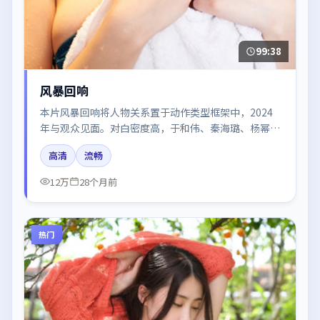
99:38
风暴回响
本片风暴回响将人物关系置于动作类型框架中，2024
年与观众见面。对白密度高，于和伟、秦海璐、杨幂的
台词节奏值得关注；整体气质偏日本都市与冷色调摄
高清
流畅
影。
12万
28个月前
热门