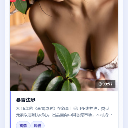
99:57
暴雪边界
2016年的《暴雪边界》在叙事上采用多线并进，类型
元素以喜剧为核心。出品面向中国香港市场，木村拓
哉、赵丽颖、杨幂、谭卓所饰角色推动关键反转，结尾
高清
流畅
留白引发讨论。