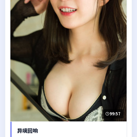
99:57
异境回响