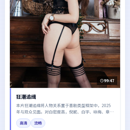
99:47
狂潮追缉
本片狂潮追缉将人物关系置于喜剧类型框架中，2025
年与观众见面。对白密度高，倪妮、白宇、咏梅、章子
怡、赵丽颖的台词节奏值得关注；整体气质偏中国香港
高清
流畅
都市与冷色调摄影。