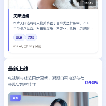
99:59
天际追缉
本片天际追缉将人物关系置于冒险类型框架中，2016
年与观众见面。对白密度高，刘亦菲、咏梅、周迅的台
词节奏值得关注；整体气质偏中国大陆都市与冷色调摄
高清
流畅
影。
7.4万
126个月前
最新上线
电视剧与综艺同步更新，紧跟口碑电影与社
打开剧场
会现实题材佳作
最新