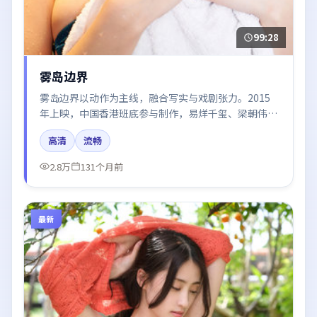
99:28
雾岛边界
雾岛边界以动作为主线，融合写实与戏剧张力。2015
年上映，中国香港班底参与制作，易烊千玺、梁朝伟、
汤唯、肖战在片中呈现细腻表演，影像风格统一，配乐
高清
流畅
与剪辑强化了情绪曲线。
2.8万
131个月前
最新