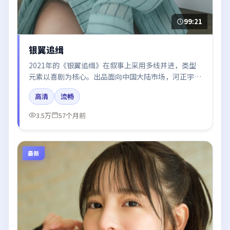
99:21
银翼追缉
2021年的《银翼追缉》在叙事上采用多线并进，类型
元素以喜剧为核心。出品面向中国大陆市场，河正宇、
杨幂、雷佳音、王景春所饰角色推动关键反转，结尾留
高清
流畅
白引发讨论。
3.5万
57个月前
最新