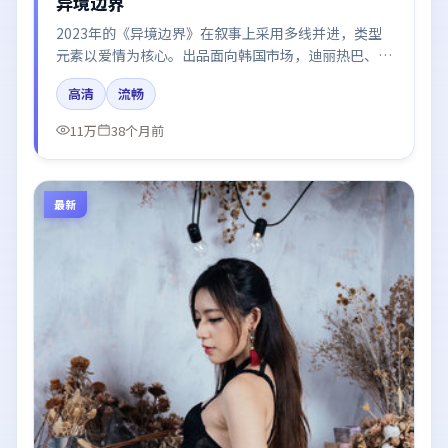
异境边界
2023年的《异境边界》在叙事上采用多线并进，类型
元素以爱情为核心。出品面向韩国市场，迪丽热巴、谭
卓、咏梅、肖战、河正宇所饰角色推动关键反转，结尾
高清
流畅
留白引发讨论。
11万
38个月前
最新