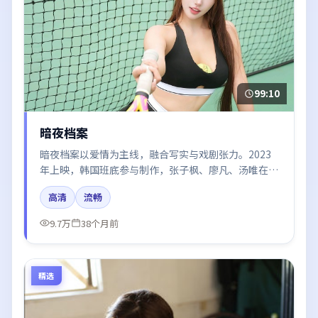
99:10
暗夜档案
暗夜档案以爱情为主线，融合写实与戏剧张力。2023
年上映，韩国班底参与制作，张子枫、廖凡、汤唯在片
中呈现细腻表演，影像风格统一，配乐与剪辑强化了情
高清
流畅
绪曲线。
9.7万
38个月前
精选