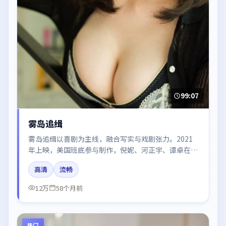
99:07
雾岛追缉
雾岛追缉以喜剧为主线，融合写实与戏剧张力。2021
年上映，美国班底参与制作，倪妮、河正宇、谭卓在片
中呈现细腻表演，影像风格统一，配乐与剪辑强化了情
高清
流畅
绪曲线。
12万
58个月前
热门