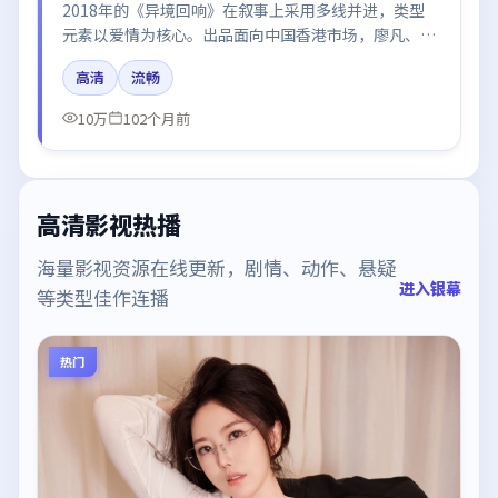
2018年的《异境回响》在叙事上采用多线并进，类型
元素以爱情为核心。出品面向中国香港市场，廖凡、白
宇、周迅所饰角色推动关键反转，结尾留白引发讨论。
高清
流畅
10万
102个月前
高清影视热播
海量影视资源在线更新，剧情、动作、悬疑
进入银幕
等类型佳作连播
热门