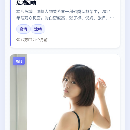
危城回响
本片危城回响将人物关系置于科幻类型框架中，2024
年与观众见面。对白密度高，张子枫、倪妮、张译、汤
唯、周迅的台词节奏值得关注；整体气质偏英国都市与
高清
流畅
冷色调摄影。
12万
21个月前
热门