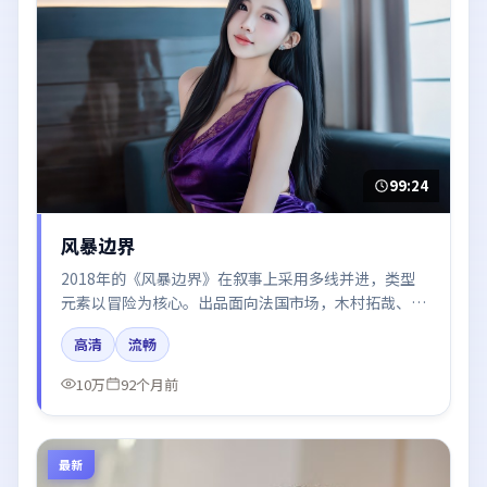
99:24
风暴边界
2018年的《风暴边界》在叙事上采用多线并进，类型
元素以冒险为核心。出品面向法国市场，木村拓哉、谭
卓、张子枫、河正宇、梁朝伟所饰角色推动关键反转，
高清
流畅
结尾留白引发讨论。
10万
92个月前
最新