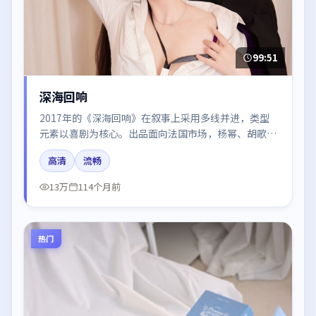
99:51
深海回响
2017年的《深海回响》在叙事上采用多线并进，类型
元素以喜剧为核心。出品面向法国市场，杨幂、胡歌、
赵丽颖、于和伟所饰角色推动关键反转，结尾留白引发
高清
流畅
讨论。
13万
114个月前
热门