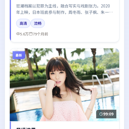
狂潮档案以犯罪为主线，融合写实与戏剧张力。2020
年上映，日本班底参与制作，周冬雨、张子枫、朱一
龙、易烊千玺、王景春在片中呈现细腻表演，影像风格
高清
流畅
统一，配乐与剪辑强化了情绪曲线。
5.6万
79个月前
最新
99:09