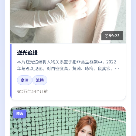
99:23
逆光追缉
本片逆光追缉将人物关系置于犯罪类型框架中，2022
年与观众见面。对白密度高，黄渤、咏梅、段奕宏、白
宇、周迅的台词节奏值得关注；整体气质偏中国香港都
高清
流畅
市与冷色调摄影。
2万
54个月前
精选