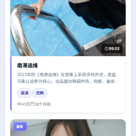
99:03
南港追缉
2023年的《南港追缉》在叙事上采用多线并进，类型
元素以战争为核心。出品面向韩国市场，倪妮、雷佳
音、汤唯、河正宇所饰角色推动关键反转，结尾留白引
高清
流畅
发讨论。
4.9万
38个月前
最新