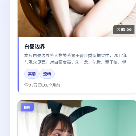
99:56
白昼边界
本片白昼边界将人物关系置于冒险类型框架中，2017年
与观众见面。对白密度高，朱一龙、沈腾、章子怡、倪
妮、秦海璐的台词节奏值得关注；整体气质偏中国大陆都
高清
流畅
市与冷色调摄影。
8.3万
108个月前
最新