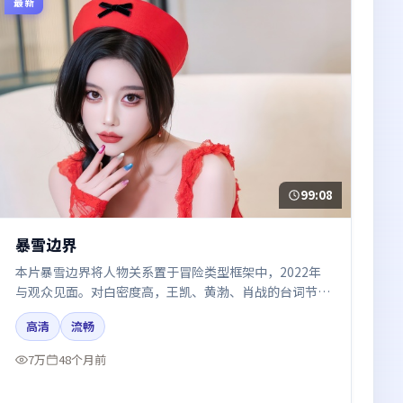
最新
99:08
暴雪边界
本片暴雪边界将人物关系置于冒险类型框架中，2022年
与观众见面。对白密度高，王凯、黄渤、肖战的台词节奏
值得关注；整体气质偏韩国都市与冷色调摄影。
高清
流畅
7万
48个月前