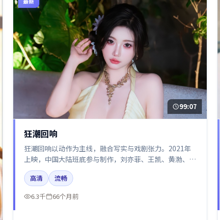
最新
99:07
狂潮回响
狂潮回响以动作为主线，融合写实与戏剧张力。2021年
上映，中国大陆班底参与制作，刘亦菲、王凯、黄渤、张
译在片中呈现细腻表演，影像风格统一，配乐与剪辑强化
高清
流畅
了情绪曲线。
6.3千
66个月前