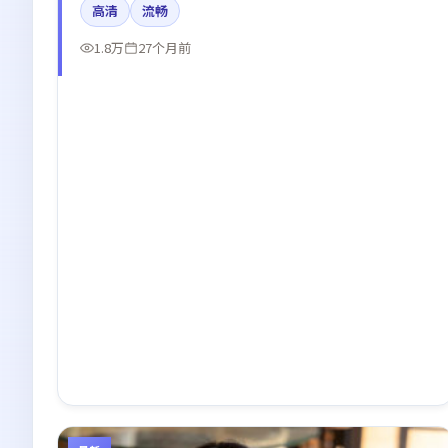
高清
流畅
情绪曲线。
1.8万
27个月前