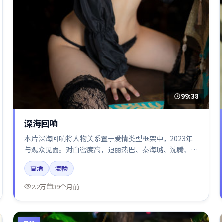
99:38
深海回响
本片深海回响将人物关系置于爱情类型框架中，2023年
与观众见面。对白密度高，迪丽热巴、秦海璐、沈腾、肖
战、张子枫的台词节奏值得关注；整体气质偏英国都市与
高清
流畅
冷色调摄影。
2.2万
39个月前