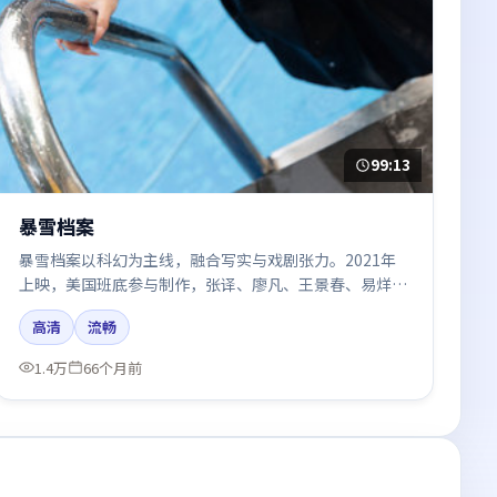
99:13
暴雪档案
暴雪档案以科幻为主线，融合写实与戏剧张力。2021年
上映，美国班底参与制作，张译、廖凡、王景春、易烊千
玺、肖战在片中呈现细腻表演，影像风格统一，配乐与剪
高清
流畅
辑强化了情绪曲线。
1.4万
66个月前