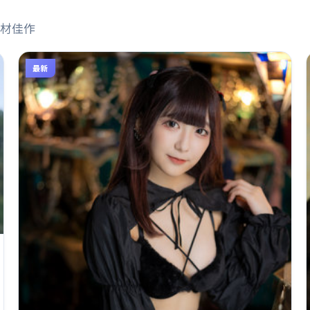
材佳作
最新