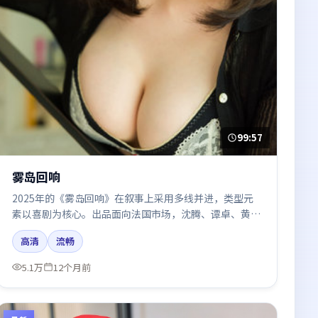
99:57
雾岛回响
2025年的《雾岛回响》在叙事上采用多线并进，类型元
素以喜剧为核心。出品面向法国市场，沈腾、谭卓、黄渤
所饰角色推动关键反转，结尾留白引发讨论。
高清
流畅
5.1万
12个月前