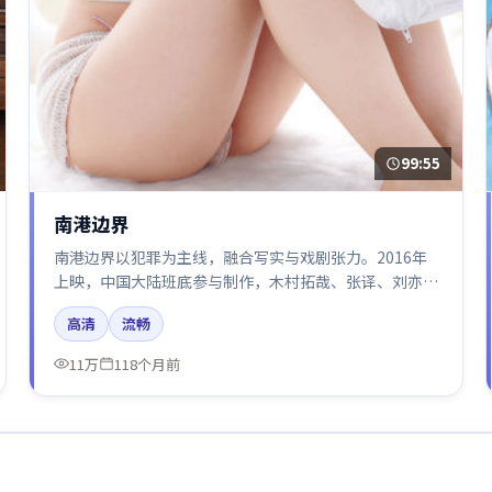
99:55
南港边界
南港边界以犯罪为主线，融合写实与戏剧张力。2016年
上映，中国大陆班底参与制作，木村拓哉、张译、刘亦菲
在片中呈现细腻表演，影像风格统一，配乐与剪辑强化了
高清
流畅
情绪曲线。
11万
118个月前