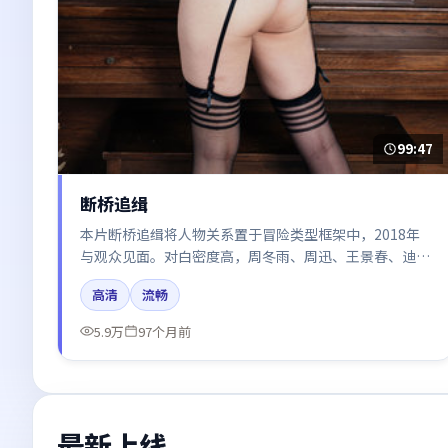
99:47
断桥追缉
本片断桥追缉将人物关系置于冒险类型框架中，2018年
与观众见面。对白密度高，周冬雨、周迅、王景春、迪丽
热巴、王凯的台词节奏值得关注；整体气质偏法国都市与
高清
流畅
冷色调摄影。
5.9万
97个月前
最新上线